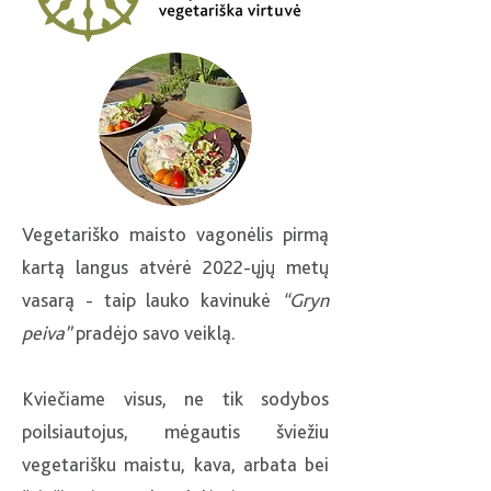
Vegetariško maisto vagonėlis pirmą
kartą langus atvėrė 2022-ųjų metų
vasarą - taip lauko kavinukė
“Gryn
peiva”
pradėjo savo veiklą.
Kviečiame visus, ne tik sodybos
poilsiautojus, mėgautis šviežiu
vegetarišku maistu, kava, arbata bei