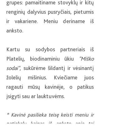
grupes: pamaitiname stovyklų ir kitų
renginių dalyvius pusryčiais, pietumis
ir vakariene. Meniu deriname iš
anksto.
Kartu su sodybos partneriais iš
Platelių, biodinaminiu ūkiu
"Miško
sodai"
, sukūrėme šildantį ir vėsinantį
žolelių mišinius. Kviečiame juos
ragauti mūsų kavinėje, o patikus
įsigyti sau ar lauktuvėms.
* Kavinė pasilieka teisę keisti meniu ir
patiekalų kainas iš anksto apie tai
neinformavusi.