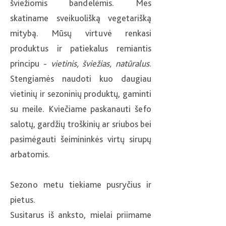
šviežiomis bandelėmis. Mes
skatiname sveikuolišką vegetarišką
mitybą. Mūsų virtuvė renkasi
produktus ir patiekalus remiantis
principu -
vietinis, šviežias, natūralus
.
Stengiamės naudoti kuo daugiau
vietinių ir sezoninių produktų, gaminti
su meile. Kviečiame paskanauti šefo
salotų, gardžių troškinių ar sriubos bei
pasimėgauti šeimininkės virtų sirupų
arbatomis.
Sezono metu tiekiame pusryčius ir
pietus.
Susitarus iš anksto, mielai priimame