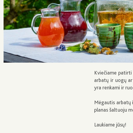
Kviečiame patirti
arbatų ir uogų ar
yra renkami ir r
Mėgautis arbatų i
planas šaltuoju me
Laukiame jūsų!