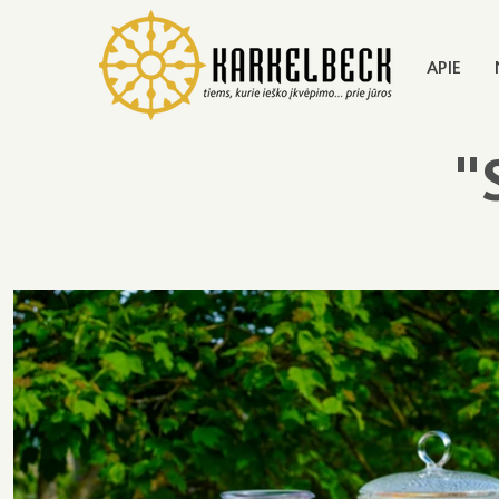
APIE
"