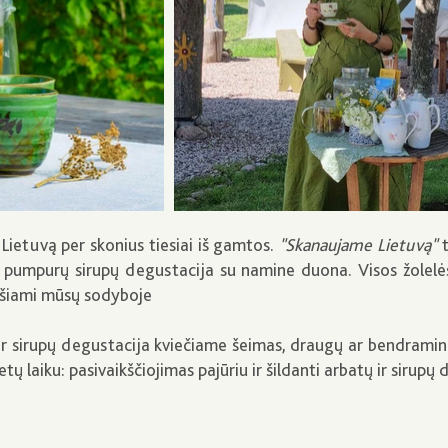
 Lietuvą per skonius tiesiai iš gamtos.
"Skanaujame Lietuvą"
t
 pumpurų sirupų degustacija su namine duona. Visos žolelės
uošiami mūsų sodyboje
r sirupų degustacija kviečiame šeimas, draugų ar bendramin
tų laiku: pasivaikščiojimas pajūriu ir šildanti arbatų ir sirupų